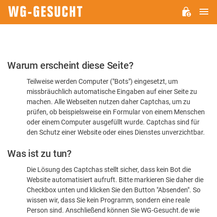
H
WG-
GESUCHT.DE
Bitte
Warum erscheint diese Seite?
bestätigen
Teilweise werden Computer ("Bots") eingesetzt, um
Sie,
missbräuchlich automatische Eingaben auf einer Seite zu
dass
machen. Alle Webseiten nutzen daher Captchas, um zu
Sie
prüfen, ob beispielsweise ein Formular von einem Menschen
oder einem Computer ausgefüllt wurde. Captchas sind für
ein
den Schutz einer Website oder eines Dienstes unverzichtbar.
Mensch
Was ist zu tun?
sind
Die Lösung des Captchas stellt sicher, dass kein Bot die
Website automatisiert aufruft. Bitte markieren Sie daher die
Checkbox unten und klicken Sie den Button "Absenden". So
wissen wir, dass Sie kein Programm, sondern eine reale
Person sind. Anschließend können Sie WG-Gesucht.de wie