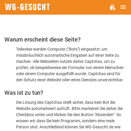
H
WG-
GESUCHT.DE
Bitte
Warum erscheint diese Seite?
bestätigen
Teilweise werden Computer ("Bots") eingesetzt, um
Sie,
missbräuchlich automatische Eingaben auf einer Seite zu
dass
machen. Alle Webseiten nutzen daher Captchas, um zu
Sie
prüfen, ob beispielsweise ein Formular von einem Menschen
oder einem Computer ausgefüllt wurde. Captchas sind für
ein
den Schutz einer Website oder eines Dienstes unverzichtbar.
Mensch
Was ist zu tun?
sind
Die Lösung des Captchas stellt sicher, dass kein Bot die
Website automatisiert aufruft. Bitte markieren Sie daher die
Checkbox unten und klicken Sie den Button "Absenden". So
wissen wir, dass Sie kein Programm, sondern eine reale
Person sind. Anschließend können Sie WG-Gesucht.de wie