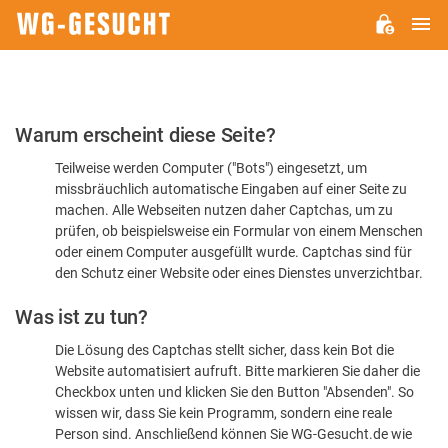
H
WG-
GESUCHT.DE
Bitte
Warum erscheint diese Seite?
bestätigen
Teilweise werden Computer ("Bots") eingesetzt, um
Sie,
missbräuchlich automatische Eingaben auf einer Seite zu
dass
machen. Alle Webseiten nutzen daher Captchas, um zu
Sie
prüfen, ob beispielsweise ein Formular von einem Menschen
oder einem Computer ausgefüllt wurde. Captchas sind für
ein
den Schutz einer Website oder eines Dienstes unverzichtbar.
Mensch
Was ist zu tun?
sind
Die Lösung des Captchas stellt sicher, dass kein Bot die
Website automatisiert aufruft. Bitte markieren Sie daher die
Checkbox unten und klicken Sie den Button "Absenden". So
wissen wir, dass Sie kein Programm, sondern eine reale
Person sind. Anschließend können Sie WG-Gesucht.de wie