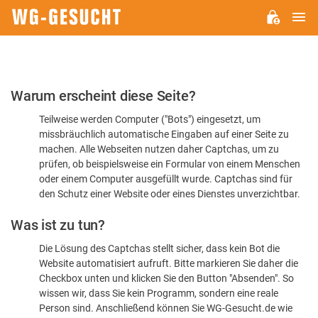
H
WG-
GESUCHT.DE
Bitte
Warum erscheint diese Seite?
bestätigen
Teilweise werden Computer ("Bots") eingesetzt, um
Sie,
missbräuchlich automatische Eingaben auf einer Seite zu
dass
machen. Alle Webseiten nutzen daher Captchas, um zu
Sie
prüfen, ob beispielsweise ein Formular von einem Menschen
oder einem Computer ausgefüllt wurde. Captchas sind für
ein
den Schutz einer Website oder eines Dienstes unverzichtbar.
Mensch
Was ist zu tun?
sind
Die Lösung des Captchas stellt sicher, dass kein Bot die
Website automatisiert aufruft. Bitte markieren Sie daher die
Checkbox unten und klicken Sie den Button "Absenden". So
wissen wir, dass Sie kein Programm, sondern eine reale
Person sind. Anschließend können Sie WG-Gesucht.de wie