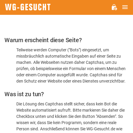
H
WG-
GESUCHT.DE
Bitte
Warum erscheint diese Seite?
bestätigen
Teilweise werden Computer ("Bots") eingesetzt, um
Sie,
missbräuchlich automatische Eingaben auf einer Seite zu
dass
machen. Alle Webseiten nutzen daher Captchas, um zu
Sie
prüfen, ob beispielsweise ein Formular von einem Menschen
oder einem Computer ausgefüllt wurde. Captchas sind für
ein
den Schutz einer Website oder eines Dienstes unverzichtbar.
Mensch
Was ist zu tun?
sind
Die Lösung des Captchas stellt sicher, dass kein Bot die
Website automatisiert aufruft. Bitte markieren Sie daher die
Checkbox unten und klicken Sie den Button "Absenden". So
wissen wir, dass Sie kein Programm, sondern eine reale
Person sind. Anschließend können Sie WG-Gesucht.de wie