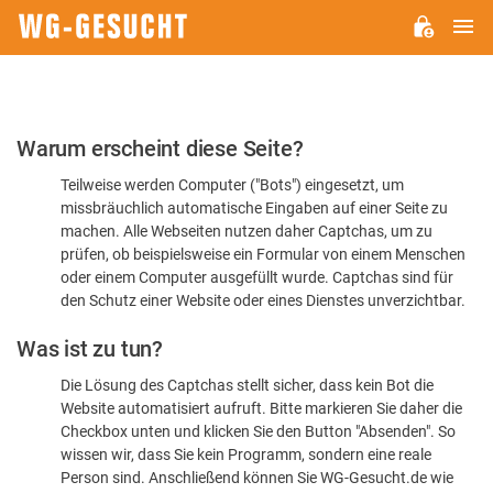
H
WG-
GESUCHT.DE
Bitte
Warum erscheint diese Seite?
bestätigen
Teilweise werden Computer ("Bots") eingesetzt, um
Sie,
missbräuchlich automatische Eingaben auf einer Seite zu
dass
machen. Alle Webseiten nutzen daher Captchas, um zu
Sie
prüfen, ob beispielsweise ein Formular von einem Menschen
oder einem Computer ausgefüllt wurde. Captchas sind für
ein
den Schutz einer Website oder eines Dienstes unverzichtbar.
Mensch
Was ist zu tun?
sind
Die Lösung des Captchas stellt sicher, dass kein Bot die
Website automatisiert aufruft. Bitte markieren Sie daher die
Checkbox unten und klicken Sie den Button "Absenden". So
wissen wir, dass Sie kein Programm, sondern eine reale
Person sind. Anschließend können Sie WG-Gesucht.de wie