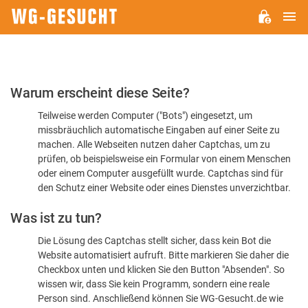
H
WG-
GESUCHT.DE
Bitte
Warum erscheint diese Seite?
bestätigen
Teilweise werden Computer ("Bots") eingesetzt, um
Sie,
missbräuchlich automatische Eingaben auf einer Seite zu
dass
machen. Alle Webseiten nutzen daher Captchas, um zu
Sie
prüfen, ob beispielsweise ein Formular von einem Menschen
oder einem Computer ausgefüllt wurde. Captchas sind für
ein
den Schutz einer Website oder eines Dienstes unverzichtbar.
Mensch
Was ist zu tun?
sind
Die Lösung des Captchas stellt sicher, dass kein Bot die
Website automatisiert aufruft. Bitte markieren Sie daher die
Checkbox unten und klicken Sie den Button "Absenden". So
wissen wir, dass Sie kein Programm, sondern eine reale
Person sind. Anschließend können Sie WG-Gesucht.de wie