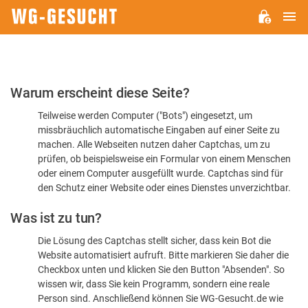
H
WG-
GESUCHT.DE
Bitte
Warum erscheint diese Seite?
bestätigen
Teilweise werden Computer ("Bots") eingesetzt, um
Sie,
missbräuchlich automatische Eingaben auf einer Seite zu
dass
machen. Alle Webseiten nutzen daher Captchas, um zu
Sie
prüfen, ob beispielsweise ein Formular von einem Menschen
oder einem Computer ausgefüllt wurde. Captchas sind für
ein
den Schutz einer Website oder eines Dienstes unverzichtbar.
Mensch
Was ist zu tun?
sind
Die Lösung des Captchas stellt sicher, dass kein Bot die
Website automatisiert aufruft. Bitte markieren Sie daher die
Checkbox unten und klicken Sie den Button "Absenden". So
wissen wir, dass Sie kein Programm, sondern eine reale
Person sind. Anschließend können Sie WG-Gesucht.de wie