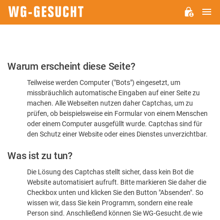
H
WG-
GESUCHT.DE
Bitte
Warum erscheint diese Seite?
bestätigen
Teilweise werden Computer ("Bots") eingesetzt, um
Sie,
missbräuchlich automatische Eingaben auf einer Seite zu
dass
machen. Alle Webseiten nutzen daher Captchas, um zu
Sie
prüfen, ob beispielsweise ein Formular von einem Menschen
oder einem Computer ausgefüllt wurde. Captchas sind für
ein
den Schutz einer Website oder eines Dienstes unverzichtbar.
Mensch
Was ist zu tun?
sind
Die Lösung des Captchas stellt sicher, dass kein Bot die
Website automatisiert aufruft. Bitte markieren Sie daher die
Checkbox unten und klicken Sie den Button "Absenden". So
wissen wir, dass Sie kein Programm, sondern eine reale
Person sind. Anschließend können Sie WG-Gesucht.de wie