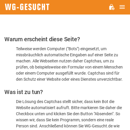
H
WG-
GESUCHT.DE
Bitte
Warum erscheint diese Seite?
bestätigen
Teilweise werden Computer ("Bots") eingesetzt, um
Sie,
missbräuchlich automatische Eingaben auf einer Seite zu
dass
machen. Alle Webseiten nutzen daher Captchas, um zu
Sie
prüfen, ob beispielsweise ein Formular von einem Menschen
oder einem Computer ausgefüllt wurde. Captchas sind für
ein
den Schutz einer Website oder eines Dienstes unverzichtbar.
Mensch
Was ist zu tun?
sind
Die Lösung des Captchas stellt sicher, dass kein Bot die
Website automatisiert aufruft. Bitte markieren Sie daher die
Checkbox unten und klicken Sie den Button "Absenden". So
wissen wir, dass Sie kein Programm, sondern eine reale
Person sind. Anschließend können Sie WG-Gesucht.de wie