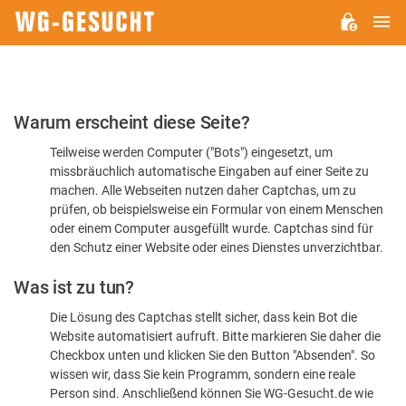
H
WG-
GESUCHT.DE
Bitte
Warum erscheint diese Seite?
bestätigen
Teilweise werden Computer ("Bots") eingesetzt, um
Sie,
missbräuchlich automatische Eingaben auf einer Seite zu
dass
machen. Alle Webseiten nutzen daher Captchas, um zu
Sie
prüfen, ob beispielsweise ein Formular von einem Menschen
oder einem Computer ausgefüllt wurde. Captchas sind für
ein
den Schutz einer Website oder eines Dienstes unverzichtbar.
Mensch
Was ist zu tun?
sind
Die Lösung des Captchas stellt sicher, dass kein Bot die
Website automatisiert aufruft. Bitte markieren Sie daher die
Checkbox unten und klicken Sie den Button "Absenden". So
wissen wir, dass Sie kein Programm, sondern eine reale
Person sind. Anschließend können Sie WG-Gesucht.de wie