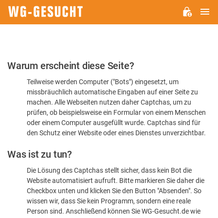
H
WG-
GESUCHT.DE
Bitte
Warum erscheint diese Seite?
bestätigen
Teilweise werden Computer ("Bots") eingesetzt, um
Sie,
missbräuchlich automatische Eingaben auf einer Seite zu
dass
machen. Alle Webseiten nutzen daher Captchas, um zu
Sie
prüfen, ob beispielsweise ein Formular von einem Menschen
oder einem Computer ausgefüllt wurde. Captchas sind für
ein
den Schutz einer Website oder eines Dienstes unverzichtbar.
Mensch
Was ist zu tun?
sind
Die Lösung des Captchas stellt sicher, dass kein Bot die
Website automatisiert aufruft. Bitte markieren Sie daher die
Checkbox unten und klicken Sie den Button "Absenden". So
wissen wir, dass Sie kein Programm, sondern eine reale
Person sind. Anschließend können Sie WG-Gesucht.de wie