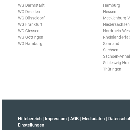
WG Darmstadt
Hamburg
WG Dresden
Hessen
WG Düsseldorf
Mecklenburg-
WG Frankfurt
Niedersachsen
WG Giessen
Nordrhein-Wes
WG Göttingen
Rheinland-Pfal
WG Hamburg
Saarland
Sachsen
Sachsen-Anhal
Schleswig-Hols
Thüringen
Hilfebereich
|
Impressum
|
AGB
|
Mediadaten
|
Datenschut
Einstellungen