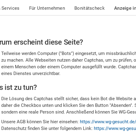
 Services
Für Unternehmen
Bonitätscheck
Anzeige i
te
um erscheint diese Seite?
stätigen
Teilweise werden Computer ("Bots") eingesetzt, um missbräuchlic
,
zu machen. Alle Webseiten nutzen daher Captchas, um zu prüfen, o
einem Menschen oder einem Computer ausgefüllt wurde. Captchas 
ss
eines Dienstes unverzichtbar.
e
 ist zu tun?
n
Die Lösung des Captchas stellt sicher, dass kein Bot die Website au
nsch
daher die Checkbox unten und klicken Sie den Button "Absenden". 
sondern eine reale Person sind. Anschließend können Sie WG-Gesuc
nd
Unsere AGB können Sie hier einsehen:
https://www.wg-gesucht.de
Datenschutz finden Sie unter folgendem Link:
https://www.wg-gesu