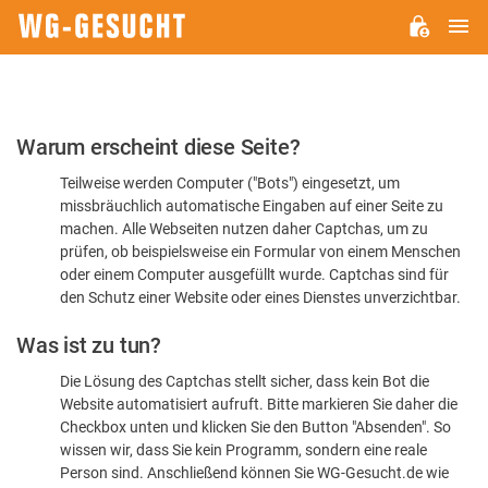
H
WG-
GESUCHT.DE
Bitte
Warum erscheint diese Seite?
bestätigen
Teilweise werden Computer ("Bots") eingesetzt, um
Sie,
missbräuchlich automatische Eingaben auf einer Seite zu
dass
machen. Alle Webseiten nutzen daher Captchas, um zu
Sie
prüfen, ob beispielsweise ein Formular von einem Menschen
oder einem Computer ausgefüllt wurde. Captchas sind für
ein
den Schutz einer Website oder eines Dienstes unverzichtbar.
Mensch
Was ist zu tun?
sind
Die Lösung des Captchas stellt sicher, dass kein Bot die
Website automatisiert aufruft. Bitte markieren Sie daher die
Checkbox unten und klicken Sie den Button "Absenden". So
wissen wir, dass Sie kein Programm, sondern eine reale
Person sind. Anschließend können Sie WG-Gesucht.de wie