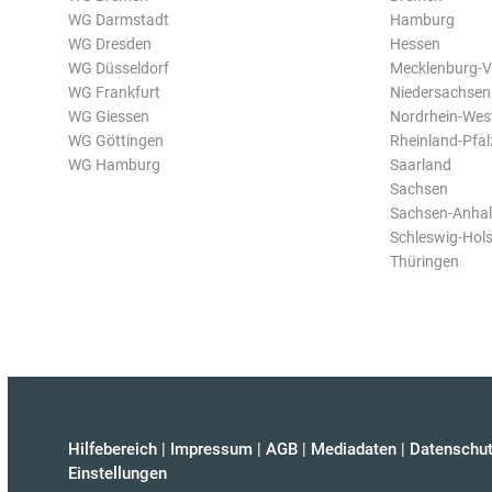
WG Darmstadt
Hamburg
WG Dresden
Hessen
WG Düsseldorf
Mecklenburg-
WG Frankfurt
Niedersachsen
WG Giessen
Nordrhein-Wes
WG Göttingen
Rheinland-Pfal
WG Hamburg
Saarland
Sachsen
Sachsen-Anhal
Schleswig-Hols
Thüringen
Hilfebereich
|
Impressum
|
AGB
|
Mediadaten
|
Datenschut
Einstellungen