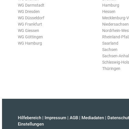
WG Darmstadt
Hamburg
WG Dresden
Hessen
WG Düsseldorf
Mecklenburg-
WG Frankfurt
Niedersachsen
WG Giessen
Nordrhein-Wes
WG Göttingen
Rheinland-Pfal
WG Hamburg
Saarland
Sachsen
Sachsen-Anhal
Schleswig-Hols
Thüringen
Hilfebereich
|
Impressum
|
AGB
|
Mediadaten
|
Datenschut
Einstellungen