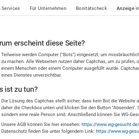
 Services
Für Unternehmen
Bonitätscheck
Anzeige i
te
um erscheint diese Seite?
stätigen
Teilweise werden Computer ("Bots") eingesetzt, um missbräuchlic
,
zu machen. Alle Webseiten nutzen daher Captchas, um zu prüfen, o
einem Menschen oder einem Computer ausgefüllt wurde. Captchas 
ss
eines Dienstes unverzichtbar.
e
 ist zu tun?
n
Die Lösung des Captchas stellt sicher, dass kein Bot die Website au
nsch
daher die Checkbox unten und klicken Sie den Button "Absenden". 
sondern eine reale Person sind. Anschließend können Sie WG-Gesuc
nd
Unsere AGB können Sie hier einsehen:
https://www.wg-gesucht.de
Datenschutz finden Sie unter folgendem Link:
https://www.wg-gesu