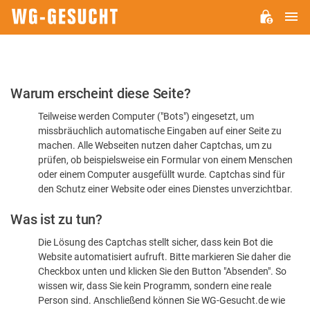
H
WG-
GESUCHT.DE
Bitte
Warum erscheint diese Seite?
bestätigen
Teilweise werden Computer ("Bots") eingesetzt, um
Sie,
missbräuchlich automatische Eingaben auf einer Seite zu
dass
machen. Alle Webseiten nutzen daher Captchas, um zu
Sie
prüfen, ob beispielsweise ein Formular von einem Menschen
oder einem Computer ausgefüllt wurde. Captchas sind für
ein
den Schutz einer Website oder eines Dienstes unverzichtbar.
Mensch
Was ist zu tun?
sind
Die Lösung des Captchas stellt sicher, dass kein Bot die
Website automatisiert aufruft. Bitte markieren Sie daher die
Checkbox unten und klicken Sie den Button "Absenden". So
wissen wir, dass Sie kein Programm, sondern eine reale
Person sind. Anschließend können Sie WG-Gesucht.de wie