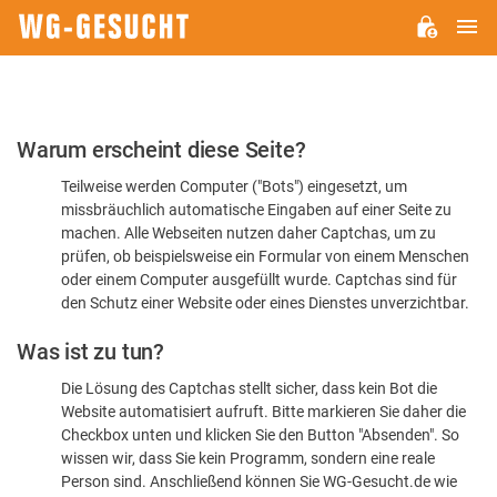
H
WG-
GESUCHT.DE
Bitte
Warum erscheint diese Seite?
bestätigen
Teilweise werden Computer ("Bots") eingesetzt, um
Sie,
missbräuchlich automatische Eingaben auf einer Seite zu
dass
machen. Alle Webseiten nutzen daher Captchas, um zu
Sie
prüfen, ob beispielsweise ein Formular von einem Menschen
oder einem Computer ausgefüllt wurde. Captchas sind für
ein
den Schutz einer Website oder eines Dienstes unverzichtbar.
Mensch
Was ist zu tun?
sind
Die Lösung des Captchas stellt sicher, dass kein Bot die
Website automatisiert aufruft. Bitte markieren Sie daher die
Checkbox unten und klicken Sie den Button "Absenden". So
wissen wir, dass Sie kein Programm, sondern eine reale
Person sind. Anschließend können Sie WG-Gesucht.de wie