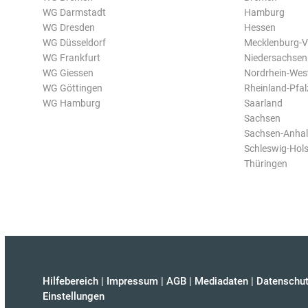
WG Darmstadt
Hamburg
WG Dresden
Hessen
WG Düsseldorf
Mecklenburg-
WG Frankfurt
Niedersachsen
WG Giessen
Nordrhein-Wes
WG Göttingen
Rheinland-Pfal
WG Hamburg
Saarland
Sachsen
Sachsen-Anhal
Schleswig-Hols
Thüringen
Hilfebereich
|
Impressum
|
AGB
|
Mediadaten
|
Datenschut
Einstellungen