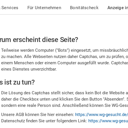
 Services
Für Unternehmen
Bonitätscheck
Anzeige i
te
um erscheint diese Seite?
stätigen
Teilweise werden Computer ("Bots") eingesetzt, um missbräuchlic
,
zu machen. Alle Webseiten nutzen daher Captchas, um zu prüfen, o
einem Menschen oder einem Computer ausgefüllt wurde. Captchas 
ss
eines Dienstes unverzichtbar.
e
 ist zu tun?
n
Die Lösung des Captchas stellt sicher, dass kein Bot die Website au
nsch
daher die Checkbox unten und klicken Sie den Button "Absenden". 
sondern eine reale Person sind. Anschließend können Sie WG-Gesuc
nd
Unsere AGB können Sie hier einsehen:
https://www.wg-gesucht.de
Datenschutz finden Sie unter folgendem Link:
https://www.wg-gesu