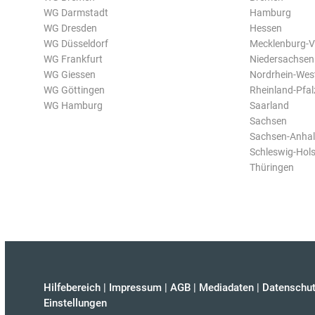
WG Darmstadt
Hamburg
WG Dresden
Hessen
WG Düsseldorf
Mecklenburg-
WG Frankfurt
Niedersachsen
WG Giessen
Nordrhein-Wes
WG Göttingen
Rheinland-Pfal
WG Hamburg
Saarland
Sachsen
Sachsen-Anhal
Schleswig-Hols
Thüringen
Hilfebereich
|
Impressum
|
AGB
|
Mediadaten
|
Datenschut
Einstellungen