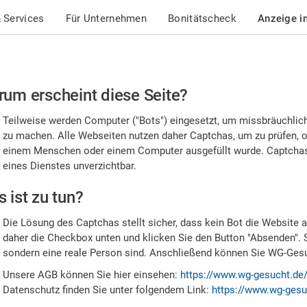
 Services
Für Unternehmen
Bonitätscheck
Anzeige i
te
um erscheint diese Seite?
stätigen
Teilweise werden Computer ("Bots") eingesetzt, um missbräuchlic
,
zu machen. Alle Webseiten nutzen daher Captchas, um zu prüfen, o
einem Menschen oder einem Computer ausgefüllt wurde. Captchas 
ss
eines Dienstes unverzichtbar.
e
 ist zu tun?
n
Die Lösung des Captchas stellt sicher, dass kein Bot die Website au
nsch
daher die Checkbox unten und klicken Sie den Button "Absenden". 
sondern eine reale Person sind. Anschließend können Sie WG-Gesuc
nd
Unsere AGB können Sie hier einsehen:
https://www.wg-gesucht.de
Datenschutz finden Sie unter folgendem Link:
https://www.wg-gesu