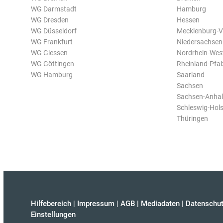
WG Darmstadt
Hamburg
WG Dresden
Hessen
WG Düsseldorf
Mecklenburg-
WG Frankfurt
Niedersachsen
WG Giessen
Nordrhein-Wes
WG Göttingen
Rheinland-Pfal
WG Hamburg
Saarland
Sachsen
Sachsen-Anhal
Schleswig-Hols
Thüringen
Hilfebereich
|
Impressum
|
AGB
|
Mediadaten
|
Datenschut
Einstellungen