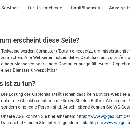
 Services
Für Unternehmen
Bonitätscheck
Anzeige i
te
um erscheint diese Seite?
stätigen
Teilweise werden Computer ("Bots") eingesetzt, um missbräuchlic
,
zu machen. Alle Webseiten nutzen daher Captchas, um zu prüfen, o
einem Menschen oder einem Computer ausgefüllt wurde. Captchas 
ss
eines Dienstes unverzichtbar.
e
 ist zu tun?
n
Die Lösung des Captchas stellt sicher, dass kein Bot die Website au
nsch
daher die Checkbox unten und klicken Sie den Button "Absenden". 
sondern eine reale Person sind. Anschließend können Sie WG-Gesuc
nd
Unsere AGB können Sie hier einsehen:
https://www.wg-gesucht.de
Datenschutz finden Sie unter folgendem Link:
https://www.wg-gesu