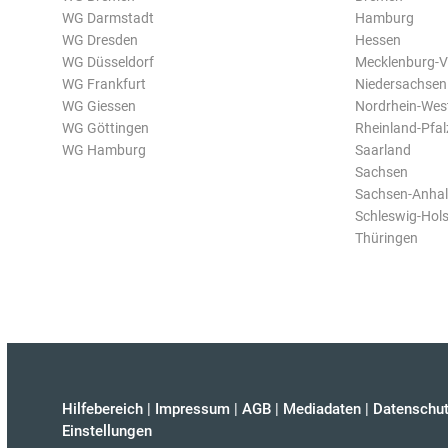
WG Darmstadt
Hamburg
WG Dresden
Hessen
WG Düsseldorf
Mecklenburg-
WG Frankfurt
Niedersachsen
WG Giessen
Nordrhein-Wes
WG Göttingen
Rheinland-Pfal
WG Hamburg
Saarland
Sachsen
Sachsen-Anhal
Schleswig-Hols
Thüringen
Hilfebereich
|
Impressum
|
AGB
|
Mediadaten
|
Datenschut
Einstellungen