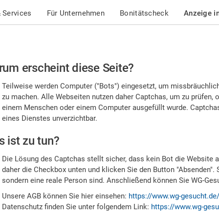
 Services
Für Unternehmen
Bonitätscheck
Anzeige i
te
um erscheint diese Seite?
stätigen
Teilweise werden Computer ("Bots") eingesetzt, um missbräuchlic
,
zu machen. Alle Webseiten nutzen daher Captchas, um zu prüfen, o
einem Menschen oder einem Computer ausgefüllt wurde. Captchas 
ss
eines Dienstes unverzichtbar.
e
 ist zu tun?
n
Die Lösung des Captchas stellt sicher, dass kein Bot die Website au
nsch
daher die Checkbox unten und klicken Sie den Button "Absenden". 
sondern eine reale Person sind. Anschließend können Sie WG-Gesuc
nd
Unsere AGB können Sie hier einsehen:
https://www.wg-gesucht.de
Datenschutz finden Sie unter folgendem Link:
https://www.wg-gesu