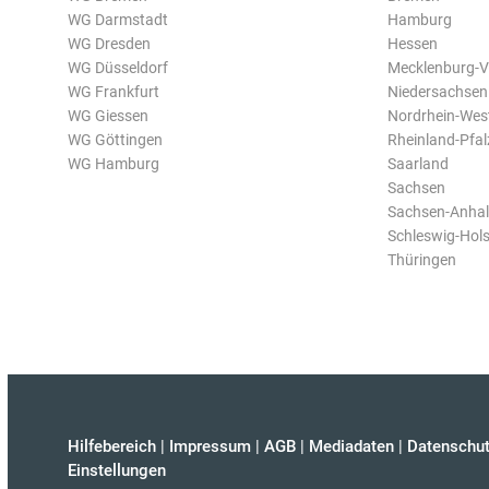
WG Darmstadt
Hamburg
WG Dresden
Hessen
WG Düsseldorf
Mecklenburg-
WG Frankfurt
Niedersachsen
WG Giessen
Nordrhein-Wes
WG Göttingen
Rheinland-Pfal
WG Hamburg
Saarland
Sachsen
Sachsen-Anhal
Schleswig-Hols
Thüringen
Hilfebereich
|
Impressum
|
AGB
|
Mediadaten
|
Datenschut
Einstellungen