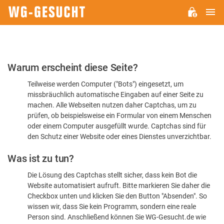
H
WG-
GESUCHT.DE
Bitte
Warum erscheint diese Seite?
bestätigen
Teilweise werden Computer ("Bots") eingesetzt, um
Sie,
missbräuchlich automatische Eingaben auf einer Seite zu
dass
machen. Alle Webseiten nutzen daher Captchas, um zu
Sie
prüfen, ob beispielsweise ein Formular von einem Menschen
oder einem Computer ausgefüllt wurde. Captchas sind für
ein
den Schutz einer Website oder eines Dienstes unverzichtbar.
Mensch
Was ist zu tun?
sind
Die Lösung des Captchas stellt sicher, dass kein Bot die
Website automatisiert aufruft. Bitte markieren Sie daher die
Checkbox unten und klicken Sie den Button "Absenden". So
wissen wir, dass Sie kein Programm, sondern eine reale
Person sind. Anschließend können Sie WG-Gesucht.de wie