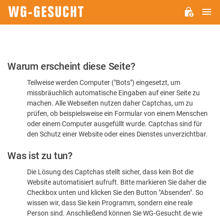
H
WG-
GESUCHT.DE
Bitte
Warum erscheint diese Seite?
bestätigen
Teilweise werden Computer ("Bots") eingesetzt, um
Sie,
missbräuchlich automatische Eingaben auf einer Seite zu
dass
machen. Alle Webseiten nutzen daher Captchas, um zu
Sie
prüfen, ob beispielsweise ein Formular von einem Menschen
oder einem Computer ausgefüllt wurde. Captchas sind für
ein
den Schutz einer Website oder eines Dienstes unverzichtbar.
Mensch
Was ist zu tun?
sind
Die Lösung des Captchas stellt sicher, dass kein Bot die
Website automatisiert aufruft. Bitte markieren Sie daher die
Checkbox unten und klicken Sie den Button "Absenden". So
wissen wir, dass Sie kein Programm, sondern eine reale
Person sind. Anschließend können Sie WG-Gesucht.de wie