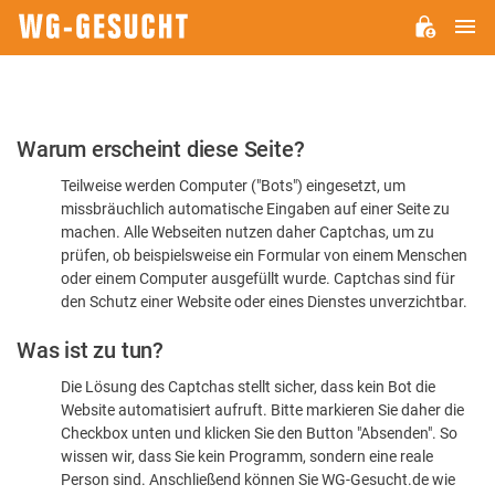
H
WG-
GESUCHT.DE
Bitte
Warum erscheint diese Seite?
bestätigen
Teilweise werden Computer ("Bots") eingesetzt, um
Sie,
missbräuchlich automatische Eingaben auf einer Seite zu
dass
machen. Alle Webseiten nutzen daher Captchas, um zu
Sie
prüfen, ob beispielsweise ein Formular von einem Menschen
oder einem Computer ausgefüllt wurde. Captchas sind für
ein
den Schutz einer Website oder eines Dienstes unverzichtbar.
Mensch
Was ist zu tun?
sind
Die Lösung des Captchas stellt sicher, dass kein Bot die
Website automatisiert aufruft. Bitte markieren Sie daher die
Checkbox unten und klicken Sie den Button "Absenden". So
wissen wir, dass Sie kein Programm, sondern eine reale
Person sind. Anschließend können Sie WG-Gesucht.de wie