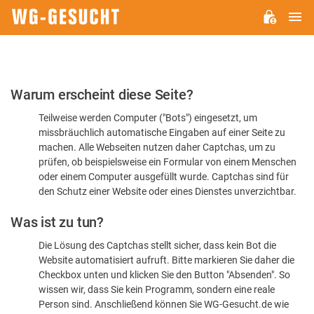
H
WG-
GESUCHT.DE
Bitte
Warum erscheint diese Seite?
bestätigen
Teilweise werden Computer ("Bots") eingesetzt, um
Sie,
missbräuchlich automatische Eingaben auf einer Seite zu
dass
machen. Alle Webseiten nutzen daher Captchas, um zu
Sie
prüfen, ob beispielsweise ein Formular von einem Menschen
oder einem Computer ausgefüllt wurde. Captchas sind für
ein
den Schutz einer Website oder eines Dienstes unverzichtbar.
Mensch
Was ist zu tun?
sind
Die Lösung des Captchas stellt sicher, dass kein Bot die
Website automatisiert aufruft. Bitte markieren Sie daher die
Checkbox unten und klicken Sie den Button "Absenden". So
wissen wir, dass Sie kein Programm, sondern eine reale
Person sind. Anschließend können Sie WG-Gesucht.de wie