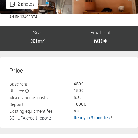
2 photos
Ad ID:
13493374
Size
Final rent
33m²
600€
Price
Base rent:
450€
Utilities:
150€
Miscellaneous costs:
n.a.
Deposit:
1000€
Existing equipment fee:
n.a.
SCHUFA credit report:
Ready in 3 minutes
1