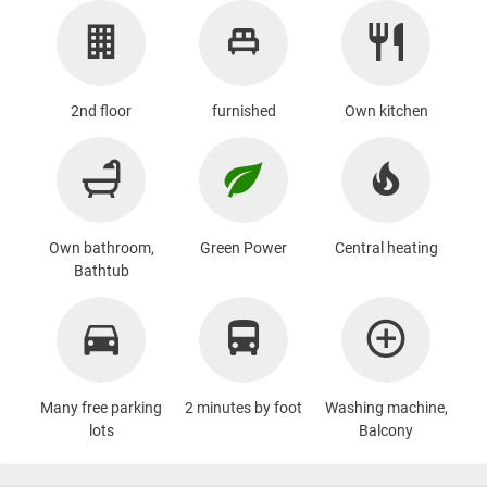
2nd floor
furnished
Own kitchen
Own bathroom,
Green Power
Central heating
Bathtub
Many free parking
2 minutes by foot
Washing machine
,
lots
Balcony