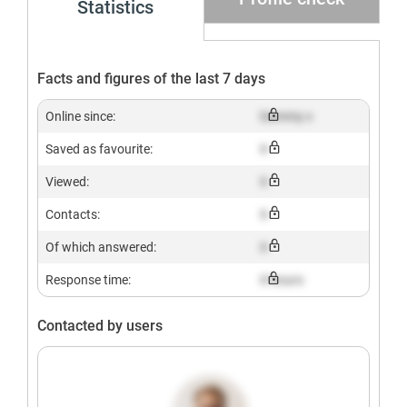
Statistics
Facts and figures of the last 7 days
Online since:
Dummy x
Saved as favourite:
X
Viewed:
X
Contacts:
X
Of which answered:
X
Response time:
X hours
Contacted by users