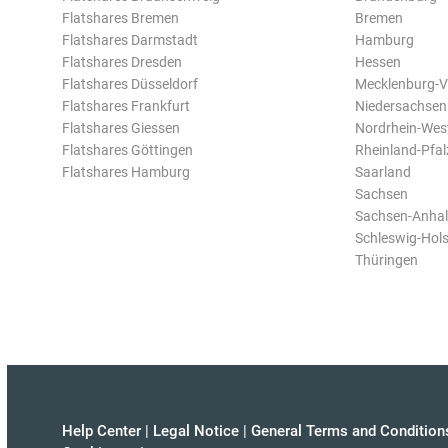
Flatshares Bremen
Bremen
Flatshares Darmstadt
Hamburg
Flatshares Dresden
Hessen
Flatshares Düsseldorf
Mecklenburg-
Flatshares Frankfurt
Niedersachsen
Flatshares Giessen
Nordrhein-Wes
Flatshares Göttingen
Rheinland-Pfal
Flatshares Hamburg
Saarland
Sachsen
Sachsen-Anhal
Schleswig-Hols
Thüringen
Help Center
|
Legal Notice
|
General Terms and Condition