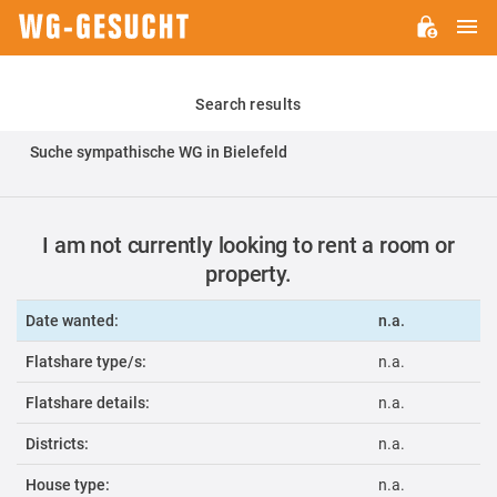
M
WG-
GESUCHT.DE
Search results
Suche sympathische WG in Bielefeld
I am not currently looking to rent a room or
property.
Date wanted:
n.a.
Flatshare type/s:
n.a.
Flatshare details:
n.a.
Districts:
n.a.
House type:
n.a.