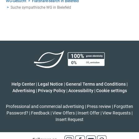
WG-Gesucht
Flatshare-search in Bielefeld
Suche sympathische WG in Bielefeld
Help Center
|
Legal Notice
|
General Terms and Conditions
|
Advertising
|
Privacy Policy
|
Accessibility
|
Cookie settings
Professional and commercial advertising
|
Press review
|
Forgotten
Password?
|
Feedback
|
View Offers
|
Insert Offer
|
View Requests
|
Insert Request