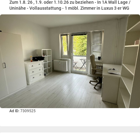
Zum 1.8. 26 , 1.9. oder 1.10.26 zu beziehen - In 1A Wall Lage /
Uninähe - Vollausstattung - 1 möbl. Zimmer in Luxus 3 er WG
Ad ID:
7309525