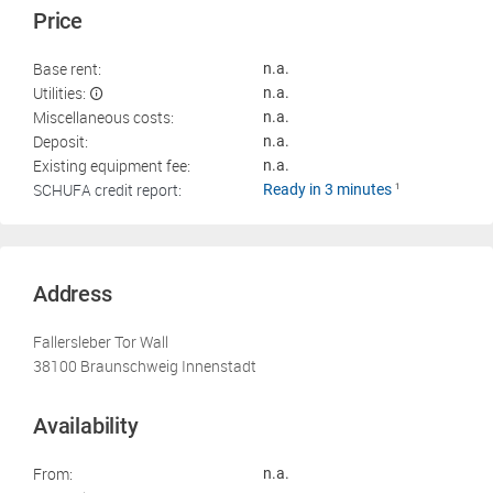
Price
Base rent:
n.a.
Utilities:
n.a.
Miscellaneous costs:
n.a.
Deposit:
n.a.
Existing equipment fee:
n.a.
SCHUFA credit report:
Ready in 3 minutes
1
Address
Fallersleber Tor Wall
38100 Braunschweig Innenstadt
Availability
From:
n.a.