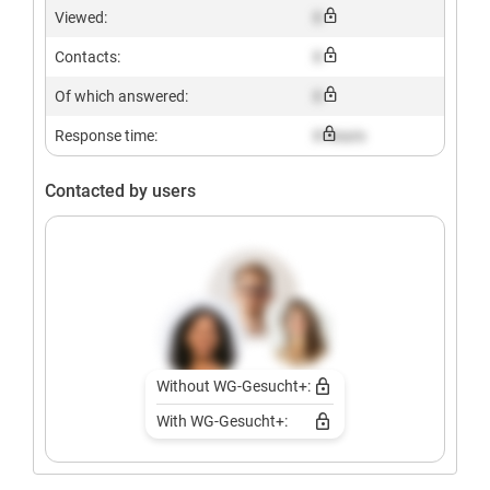
Viewed:
X
Contacts:
X
Of which answered:
X
Response time:
X hours
Contacted by users
Without WG-Gesucht+:
With WG-Gesucht+: