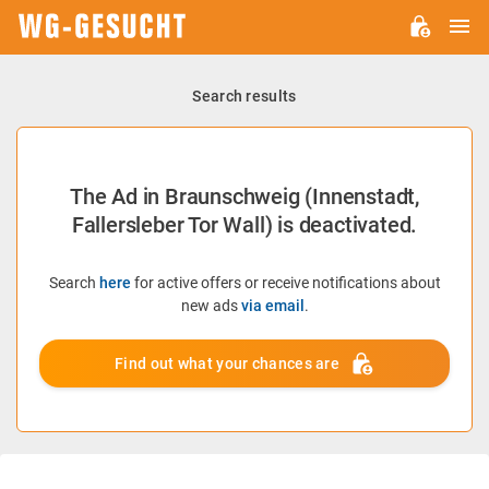
M
WG-
GESUCHT.DE
Search results
The Ad in Braunschweig (Innenstadt,
Fallersleber Tor Wall) is deactivated.
Search
here
for active offers or receive notifications about
new ads
via email
.
Find out what your chances are