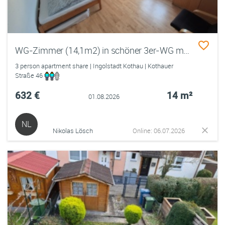
WG-Zimmer (14,1m2) in schöner 3er-WG mit großer Terrasse - ab 01.08. frei
3 person apartment share | Ingolstadt Kothau | Kothauer
Straße 46
632 €
14 m²
01.08.2026
NL
Nikolas Lösch
Online: 06.07.2026