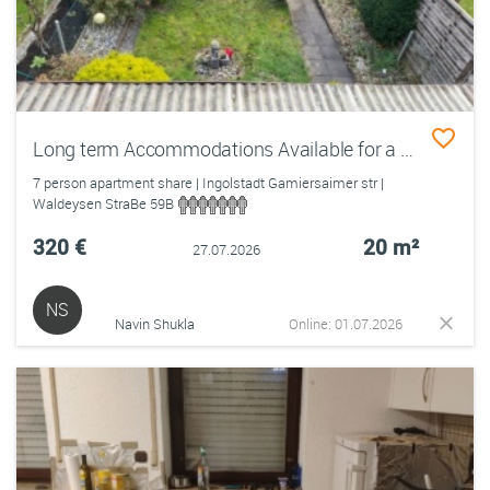
Long term Accommodations Available for a Private Room in a boys WG From Aug.
7 person apartment share | Ingolstadt Gamiersaimer str |
Waldeysen StraBe 59B
320 €
20 m²
27.07.2026
NS
Navin Shukla
Online: 01.07.2026