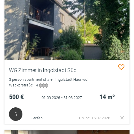
WG Zimmer in Ingolstadt Süd
3 person apartment share | Ingolstadt Haunwöhr |
Wackerstraße 14
500 €
14 m²
01.09.2026 - 31.03.2027
S
Stefan
Online: 16.07.2026