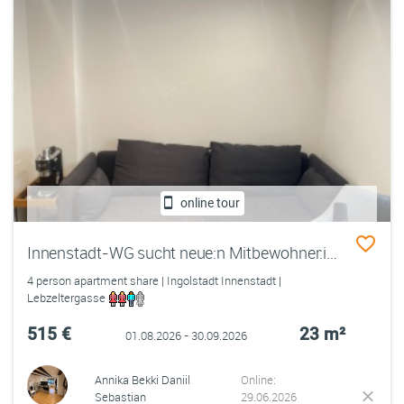
online tour
Innenstadt-WG sucht neue:n Mitbewohner:in - 23qm Zimmer in WG-Haus
4 person apartment share | Ingolstadt Innenstadt |
Lebzeltergasse
515 €
23 m²
01.08.2026 - 30.09.2026
Annika Bekki Daniil
Online:
Sebastian
29.06.2026