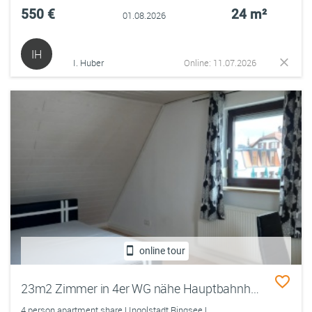
550 €
24 m²
01.08.2026
IH
I. Huber
Online: 11.07.2026
online tour
23m2 Zimmer in 4er WG nähe Hauptbahnhof mit Garten
4 person apartment share | Ingolstadt Ringsee |