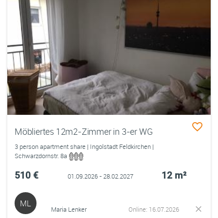
Möbliertes 12m2-Zimmer in 3-er WG
3 person apartment share | Ingolstadt Feldkirchen |
Schwarzdornstr. 8a
510 €
12 m²
01.09.2026 - 28.02.2027
ML
Maria Lenker
Online: 16.07.2026