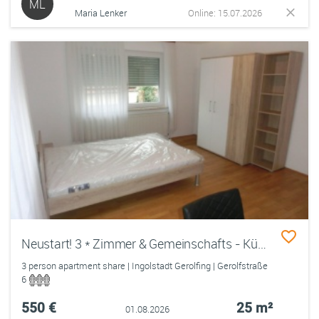
ML
Maria Lenker
Online: 15.07.2026
Neustart! 3 * Zimmer & Gemeinschafts - Küche - Bad & Waschraum zum 1.7.26
3 person apartment share | Ingolstadt Gerolfing | Gerolfstraße
6
550 €
25 m²
01.08.2026