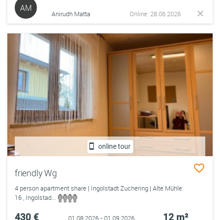
AM
Anirudh Matta
Online: 28.06.2026
online tour
friendly Wg
4 person apartment share | Ingolstadt Zuchering | Alte Mühle
16 , Ingolstad...
430 €
12 m²
01.08.2026 - 01.09.2026