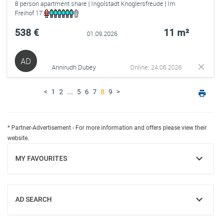
8 person apartment share | Ingolstadt Knoglersfreude | Im
Freihof 17
538 €
11 m²
01.09.2026
AD
Annirudh Dubey
Online: 24.06.2026
<
1
2
...
5
6
7
8
9
>
* Partner-Advertisement - For more information and offers please view their
website.
MY FAVOURITES
SHOW
AD SEARCH
SHOW