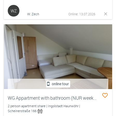
WZ
W. Zech
Online: 13.07.2026
online tour
WG Appartment with bathroom (NUR weekend home driver!!!! )
2 person apartment share | Ingolstadt Haunwöhr |
Scheinerstraße 166