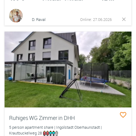
D. Raval
Online: 27.06.2026
Ruhiges WG Zimmer in DHH
5 person apartment share | Ingolstadt Oberhaunstadt |
Krautbuckelweg 28