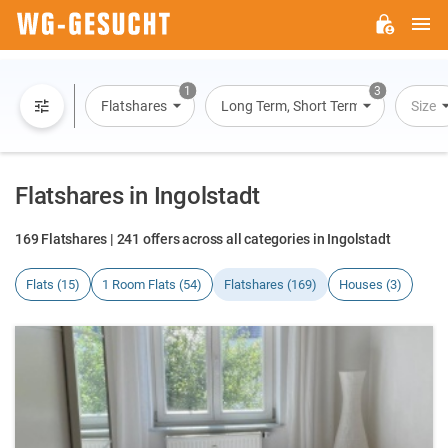
M
WG-
GESUCHT.DE
1
3
Flatshares
Long Term, Short Term, Overnight St
Size
Flatshares in Ingolstadt
169 Flatshares | 241 offers across all categories in Ingolstadt
Flats (15)
1 Room Flats (54)
Flatshares (169)
Houses (3)