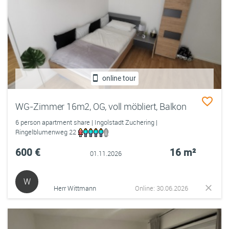
online tour
WG-Zimmer 16m2, OG, voll möbliert, Balkon
6 person apartment share | Ingolstadt Zuchering |
Ringelblumenweg 22
600 €
16 m²
01.11.2026
W
Herr Wittmann
Online: 30.06.2026