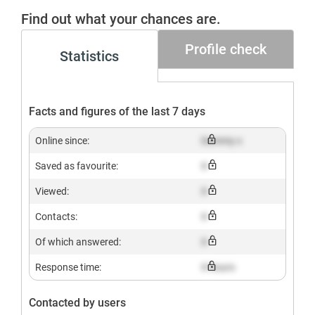
Gesucht+
Find out what your chances are.
Profile check
Statistics
Facts and figures of the last 7 days
Online since:
Dummy x
Saved as favourite:
X
Viewed:
X
Contacts:
X
Of which answered:
X
Response time:
X hours
Contacted by users