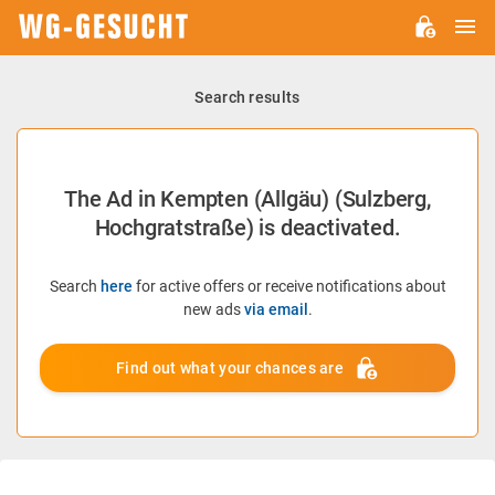
M
WG-
GESUCHT.DE
Search results
The Ad in Kempten (Allgäu) (Sulzberg,
Hochgratstraße) is deactivated.
Search
here
for active offers or receive notifications about
new ads
via email
.
Find out what your chances are