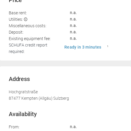
Price
Base rent:
n.a.
Utilities:
n.a.
Miscellaneous costs:
n.a.
Deposit:
n.a.
Existing equipment fee:
n.a.
SCHUFA credit report
Ready in 3 minutes
1
required:
Address
Hochgratstraße
87477 Kempten (Allgäu) Sulzberg
Availability
From:
n.a.