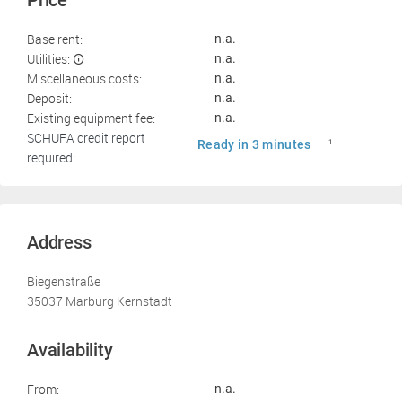
Price
Base rent:
n.a.
Utilities:
n.a.
Miscellaneous costs:
n.a.
Deposit:
n.a.
Existing equipment fee:
n.a.
SCHUFA credit report
Ready in 3 minutes
1
required:
Address
Biegenstraße
35037 Marburg Kernstadt
Availability
From:
n.a.