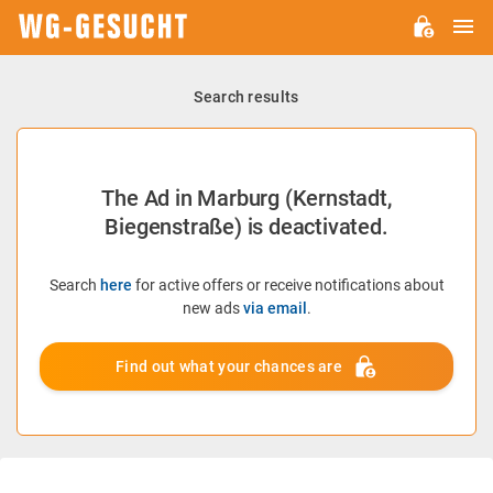
M
WG-
GESUCHT.DE
Search results
The Ad in Marburg (Kernstadt,
Biegenstraße) is deactivated.
Search
here
for active offers or receive notifications about
new ads
via email
.
Find out what your chances are