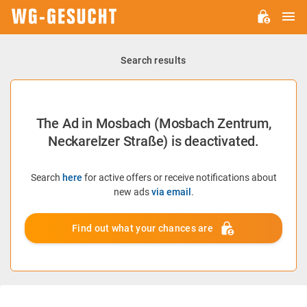
M
WG-
GESUCHT.DE
Search results
The Ad in Mosbach (Mosbach Zentrum,
Neckarelzer Straße) is deactivated.
Search
here
for active offers or receive notifications about
new ads
via email
.
Find out what your chances are