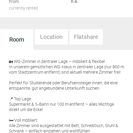
From:
n.a.
currently rented
Location
Flatshare
Room
🏡 WG-Zimmer in zentraler Lage – möbliert & flexibel
In unserem gemütlichen WG-Haus in zentraler Lage (nur 800 m
vom Stadtzentrum entfernt) sind aktuell mehrere Zimmer frei!
Perfekt für Studierende oder Berufseinsteiger:innen, die eine
entspannte, gut angebundene Unterkunft suchen.
📍 Top Lage:
Supermarkt & S-Bahn nur 100 m entfernt – alles Wichtige
direkt um die Ecke!
🛏️ Voll möbliert:
Alle Zimmer sind ausgestattet mit Bett, Schreibtisch, Stuhl &
Schrank – einfach einziehen und wohlfühlen.