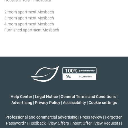
2 room apartment Mosbach
3 room apartment Mosbach
4 room apartment Mosbach
Furnished apartment Mosbach
Help Center
|
Legal Notice
|
General Terms and Conditions
|
Advertising
|
Privacy Policy
|
Accessibility
|
Cookie settings
Professional and commercial advertising
|
Press review
|
Forgotten
Password?
|
Feedback
|
View Offers
|
Insert Offer
|
View Requests
|