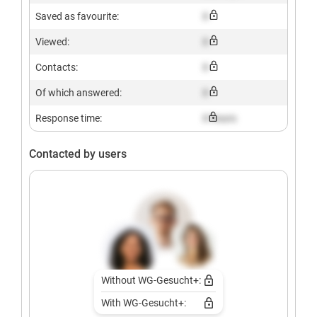
Saved as favourite:
X
Viewed:
X
Contacts:
X
Of which answered:
X
Response time:
X hours
Contacted by users
Without WG-Gesucht+:
With WG-Gesucht+: