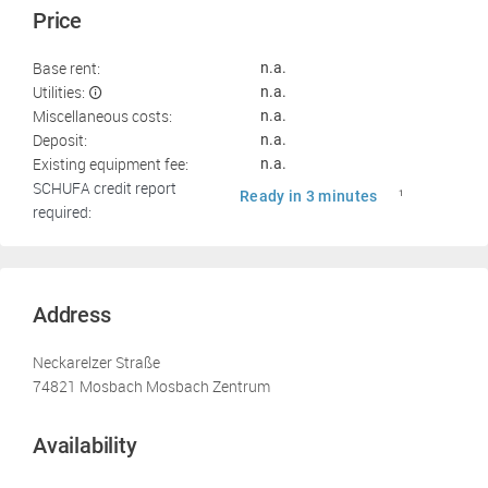
Price
Base rent:
n.a.
Utilities:
n.a.
Miscellaneous costs:
n.a.
Deposit:
n.a.
Existing equipment fee:
n.a.
SCHUFA credit report
Ready in 3 minutes
1
required:
Address
Neckarelzer Straße
74821 Mosbach Mosbach Zentrum
Availability