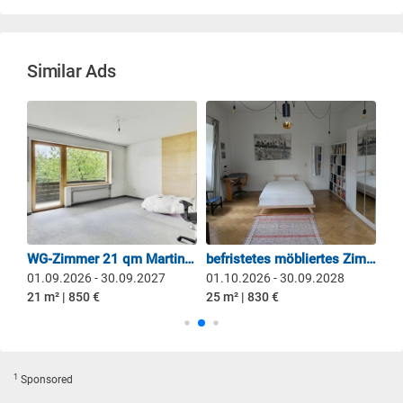
Similar Ads
WG-Zimmer in Top Lage, hell, ordentlich, ruhig, zentral
WG-Zimmer 21 qm Martinsried / U6 / MPI / LMU Biofakultät / Klinikum Großhadern
befristetes möbliertes Zimmer mit eigenem Bad
01.09.2026 - 30.09.2027
01.10.2026 - 30.09.2028
06
21 m² | 850 €
25 m² | 830 €
14 
1
Sponsored