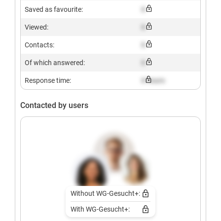
Saved as favourite:
X
Viewed:
X
Contacts:
X
Of which answered:
X
Response time:
X hours
Contacted by users
Without WG-Gesucht+:
With WG-Gesucht+: