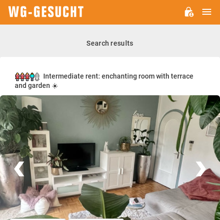
M
WG-
GESUCHT.DE
Search results
Intermediate rent: enchanting room with terrace
and garden ☀️