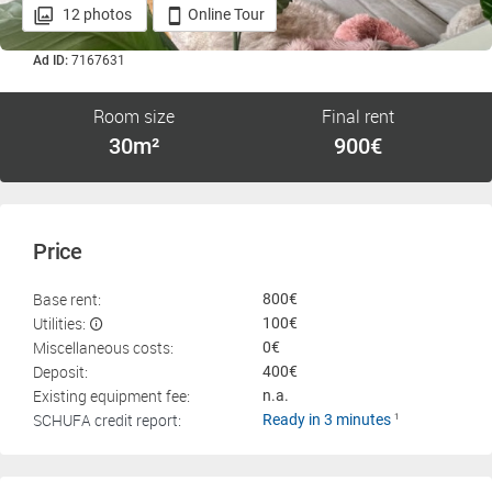
12 photos
Online Tour
Ad ID:
7167631
Room size
Final rent
30m²
900€
Price
Base rent:
800€
Utilities:
100€
Miscellaneous costs:
0€
Deposit:
400€
Existing equipment fee:
n.a.
SCHUFA credit report:
Ready in 3 minutes
1