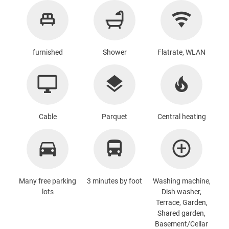
furnished
Shower
Flatrate, WLAN
Cable
Parquet
Central heating
Many free parking
3 minutes by foot
Washing machine
,
lots
Dish washer,
Terrace, Garden,
Shared garden,
Basement/Cellar