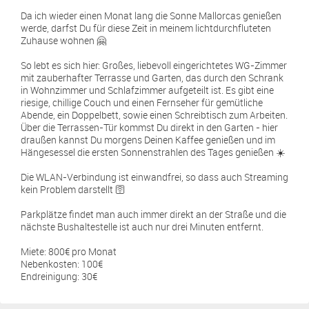
Da ich wieder einen Monat lang die Sonne Mallorcas genießen
werde, darfst Du für diese Zeit in meinem lichtdurchfluteten
Zuhause wohnen 🤗
So lebt es sich hier: Großes, liebevoll eingerichtetes WG-Zimmer
mit zauberhafter Terrasse und Garten, das durch den Schrank
in Wohnzimmer und Schlafzimmer aufgeteilt ist. Es gibt eine
riesige, chillige Couch und einen Fernseher für gemütliche
Abende, ein Doppelbett, sowie einen Schreibtisch zum Arbeiten.
Über die Terrassen-Tür kommst Du direkt in den Garten - hier
draußen kannst Du morgens Deinen Kaffee genießen und im
Hängesessel die ersten Sonnenstrahlen des Tages genießen ☀️
Die WLAN-Verbindung ist einwandfrei, so dass auch Streaming
kein Problem darstellt 🛜
Parkplätze findet man auch immer direkt an der Straße und die
nächste Bushaltestelle ist auch nur drei Minuten entfernt.
Miete: 800€ pro Monat
Nebenkosten: 100€
Endreinigung: 30€