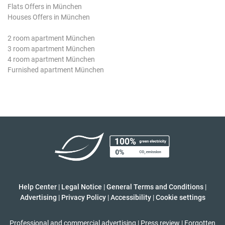
Flats Offers in München
Houses Offers in München
2 room apartment München
3 room apartment München
4 room apartment München
Furnished apartment München
Help Center
|
Legal Notice
|
General Terms and Conditions
|
Advertising
|
Privacy Policy
|
Accessibility
|
Cookie settings
Professional and commercial advertising
|
Press review
|
Forgotten