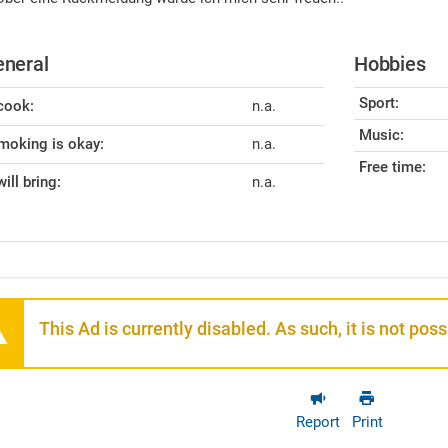
neral
Hobbies
Sport:
 cook:
n.a.
Music:
moking is okay:
n.a.
Free time:
will bring:
n.a.
This Ad is currently disabled. As such, it is not pos
Report
Print