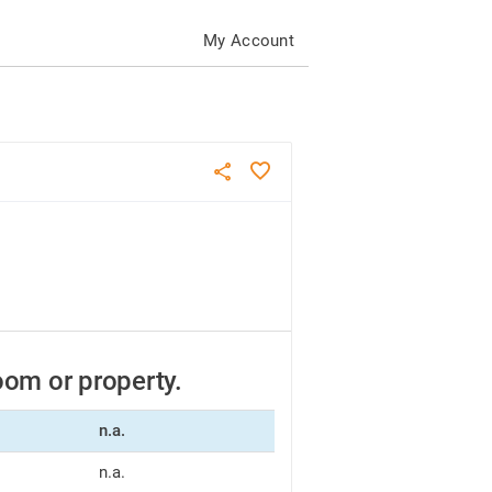
My Account
room or property.
n.a.
n.a.