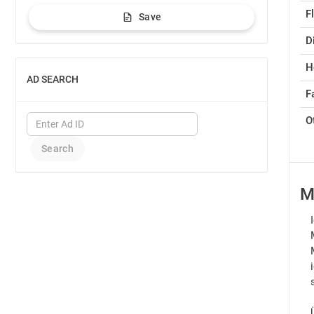
F
Save
D
H
AD SEARCH
SHOW
Fa
O
M