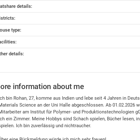
latshare details:
istricts:
ouse type:
cilities:
ther details:
ore information about me
Ich bin Rohan, 27, komme aus Indien und lebe seit 4 Jahren in Deut
Materials Science an der Uni Halle abgeschlossen. Ab 01.02.2026 w
Mitarbeiter am Institut für Polymer- und Produktionstechnologien 
ich ein Zimmer. Meine Hobbys sind Schach spielen, Bücher lesen, in
spielen. Ich bin zuverlässig und nichtraucher.
Über eine Rückmeldung würde ich mich sehr freuen!.