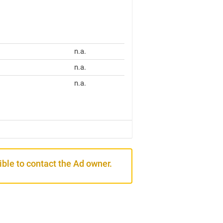
n.a.
n.a.
n.a.
sible to contact the Ad owner.