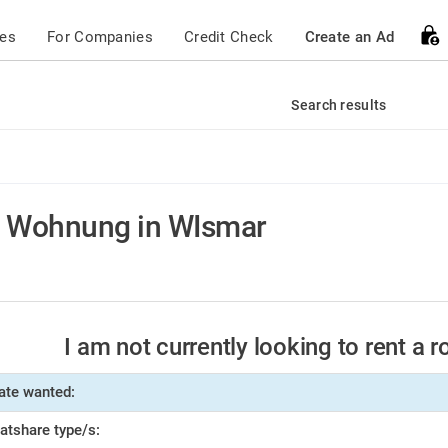
ces
For Companies
Credit Check
Create an Ad
Search results
Wohnung in WIsmar
I am not currently looking to rent a 
ate wanted:
latshare type/s: