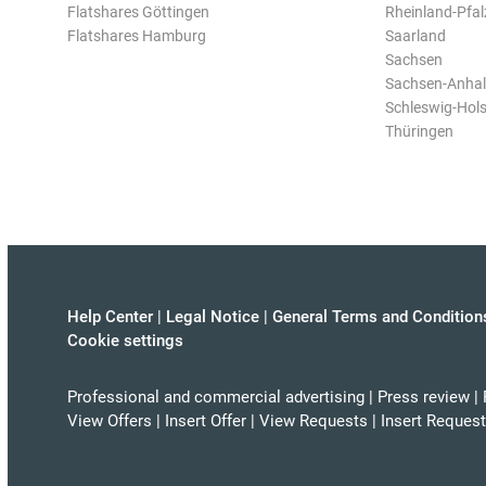
Flatshares Göttingen
Rheinland-Pfal
Flatshares Hamburg
Saarland
Sachsen
Sachsen-Anhal
Schleswig-Hols
Thüringen
Help Center
|
Legal Notice
|
General Terms and Condition
Cookie settings
Professional and commercial advertising
|
Press review
|
View Offers
|
Insert Offer
|
View Requests
|
Insert Request