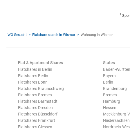
1
Spon
WG-Gesucht
Flatshare-search in Wismar
Wohnung in WIsmar
Flat & Apartment Shares
States
Flatshares in Berlin
Baden-Württe
Flatshares Berlin
Bayern
Flatshares Bonn
Berlin
Flatshares Braunschweig
Brandenburg
Flatshares Bremen
Bremen
Flatshares Darmstadt
Hamburg
Flatshares Dresden
Hessen
Flatshares Düsseldorf
Mecklenburg-
Flatshares Frankfurt
Niedersachsen
Flatshares Giessen
Nordrhein-Wes