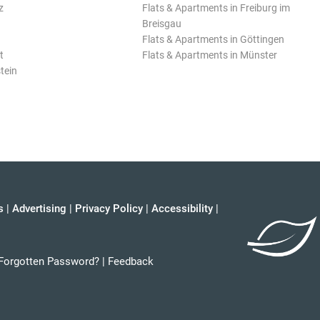
z
Flats & Apartments in Freiburg im
Breisgau
Flats & Apartments in Göttingen
t
Flats & Apartments in Münster
tein
s
|
Advertising
|
Privacy Policy
|
Accessibility
|
Forgotten Password?
|
Feedback