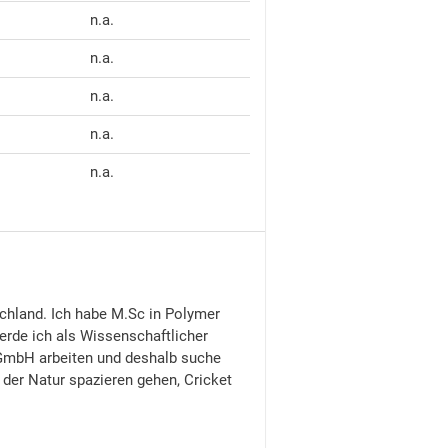
n.a.
n.a.
n.a.
n.a.
n.a.
schland. Ich habe M.Sc in Polymer
erde ich als Wissenschaftlicher
gGmbH arbeiten und deshalb suche
 der Natur spazieren gehen, Cricket