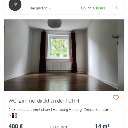
JK
Jacqueline K.
Online: 6 hours
WG-Zimmer direkt an der TUHH
2 person apartment share | Hamburg Harburg | Denickestraße
6
400 €
14 m²
01.09.2026