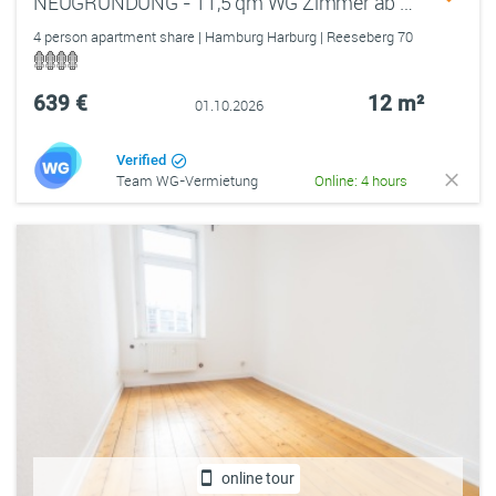
NEUGRÜNDUNG - 11,5 qm WG Zimmer ab dem 01.10 in Hamburg Harburg
4 person apartment share | Hamburg Harburg | Reeseberg 70
639 €
12 m²
01.10.2026
Verified
Team WG-Vermietung
Online: 4 hours
online tour