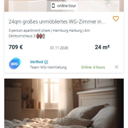
online tour
24qm großes unmöbliertes WG-Zimmer in 3er WG zum 01.11. in Hamburg Harburg- Rathaus direkt an der S-Bahn Haltestelle
3 person apartment share | Hamburg Harburg | Am
Centrumshaus 3
709 €
24 m²
01.11.2026
Verified
Team WG-Vermietung
Online: 4 hours