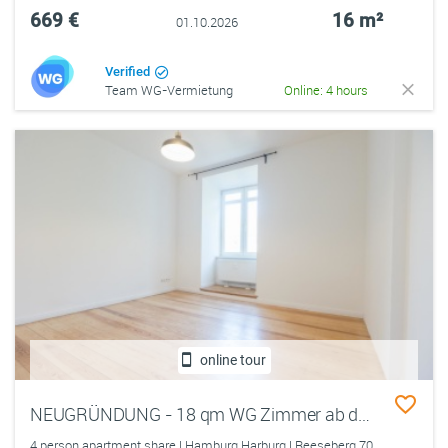
669 €
16 m²
01.10.2026
Verified
Team WG-Vermietung
Online: 4 hours
online tour
NEUGRÜNDUNG - 18 qm WG Zimmer ab dem 01.10 in Hamburg Harburg
4 person apartment share | Hamburg Harburg | Reeseberg 70