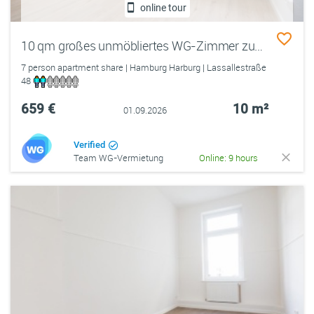
online tour
10 qm großes unmöbliertes WG-Zimmer zum 01.09. in netter WG in Hamburg-Harburg
7 person apartment share | Hamburg Harburg | Lassallestraße
48
659 €
10 m²
01.09.2026
Verified
Team WG-Vermietung
Online: 9 hours