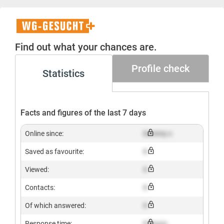
WG-
Gesucht+
Find out what your chances are.
Profile check
Statistics
Facts and figures of the last 7 days
Online since:
Dummy x
Saved as favourite:
X
Viewed:
X
Contacts:
X
Of which answered:
X
Response time:
X hours