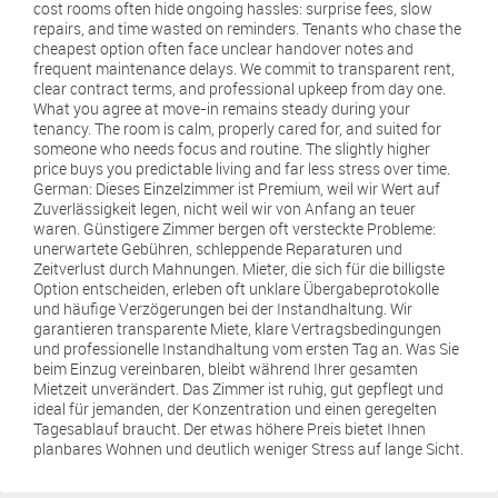
cost rooms often hide ongoing hassles: surprise fees, slow
repairs, and time wasted on reminders. Tenants who chase the
cheapest option often face unclear handover notes and
frequent maintenance delays. We commit to transparent rent,
clear contract terms, and professional upkeep from day one.
What you agree at move-in remains steady during your
tenancy. The room is calm, properly cared for, and suited for
someone who needs focus and routine. The slightly higher
price buys you predictable living and far less stress over time.
German: Dieses Einzelzimmer ist Premium, weil wir Wert auf
Zuverlässigkeit legen, nicht weil wir von Anfang an teuer
waren. Günstigere Zimmer bergen oft versteckte Probleme:
unerwartete Gebühren, schleppende Reparaturen und
Zeitverlust durch Mahnungen. Mieter, die sich für die billigste
Option entscheiden, erleben oft unklare Übergabeprotokolle
und häufige Verzögerungen bei der Instandhaltung. Wir
garantieren transparente Miete, klare Vertragsbedingungen
und professionelle Instandhaltung vom ersten Tag an. Was Sie
beim Einzug vereinbaren, bleibt während Ihrer gesamten
Mietzeit unverändert. Das Zimmer ist ruhig, gut gepflegt und
ideal für jemanden, der Konzentration und einen geregelten
Tagesablauf braucht. Der etwas höhere Preis bietet Ihnen
planbares Wohnen und deutlich weniger Stress auf lange Sicht.