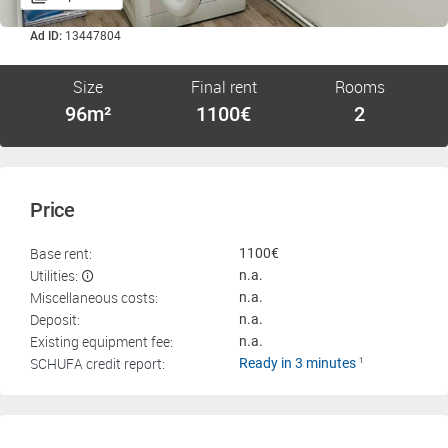
Ad ID:
13447804
Size
Final rent
Rooms
96m²
1100€
2
Price
Base rent:
1100€
Utilities:
n.a.
Miscellaneous costs:
n.a.
Deposit:
n.a.
Existing equipment fee:
n.a.
SCHUFA credit report:
Ready in 3 minutes
1