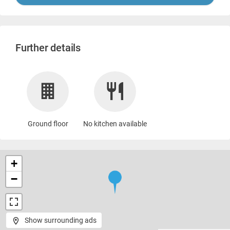
Further details
Ground floor
No kitchen available
+
−
Show surrounding ads