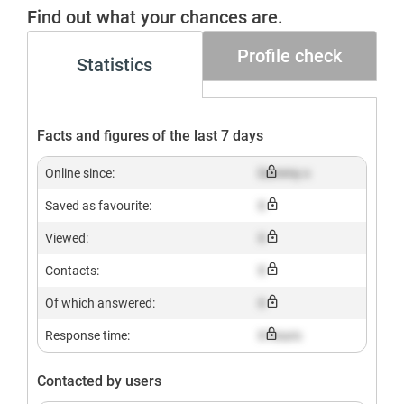
Find out what your chances are.
Profile check
Statistics
Facts and figures of the last 7 days
Online since:
Dummy x
Saved as favourite:
X
Viewed:
X
Contacts:
X
Of which answered:
X
Response time:
X hours
Contacted by users