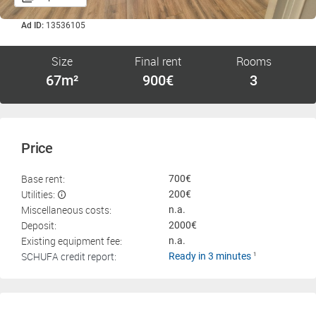
Ad ID:
13536105
Size
Final rent
Rooms
67m²
900€
3
Price
Base rent:
700€
Utilities:
200€
Miscellaneous costs:
n.a.
Deposit:
2000€
Existing equipment fee:
n.a.
SCHUFA credit report:
Ready in 3 minutes
1