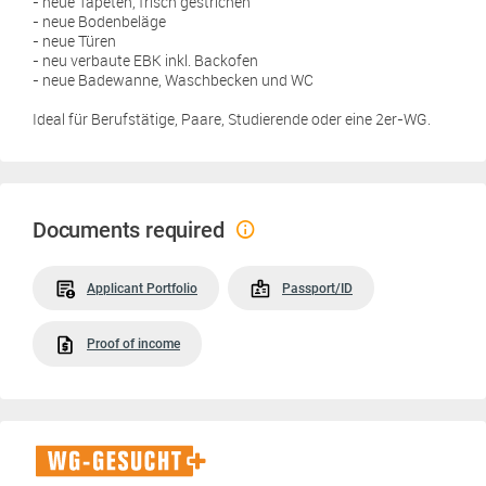
- neue Tapeten, frisch gestrichen
- neue Bodenbeläge
- neue Türen
- neu verbaute EBK inkl. Backofen
- neue Badewanne, Waschbecken und WC
Ideal für Berufstätige, Paare, Studierende oder eine 2er-WG.
Documents required
Applicant Portfolio
Passport/ID
Proof of income
WG-
Gesucht+