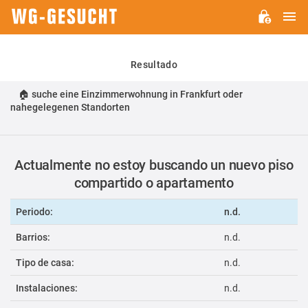
M
WG-
GESUCHT.DE
Resultado
🏠 suche eine Einzimmerwohnung in Frankfurt oder
nahegelegenen Standorten
Actualmente no estoy buscando un nuevo piso
compartido o apartamento
Periodo:
n.d.
Barrios:
n.d.
Tipo de casa:
n.d.
Instalaciones:
n.d.