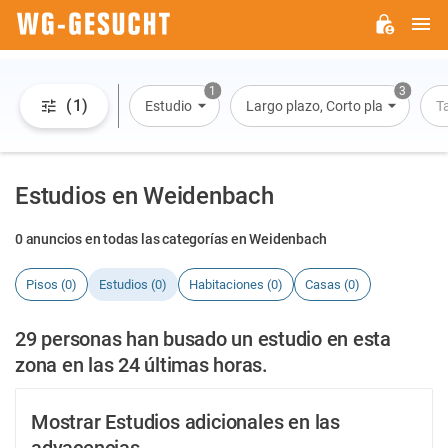
M
WG-
GESUCHT.DE
1
3
(1)
Estudio
Largo plazo, Corto plazo, Alquile
T
Estudios en Weidenbach
0 anuncios en todas las categorías en Weidenbach
Pisos (0)
Estudios (0)
Habitaciones (0)
Casas (0)
29 personas han busado un estudio en esta
zona en las 24 últimas horas.
Mostrar Estudios adicionales en las