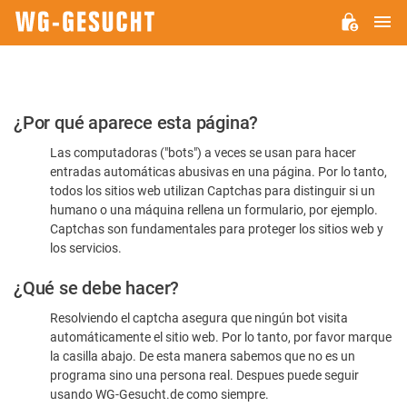
M
WG-
GESUCHT.DE
Por
¿Por qué aparece esta página?
favor,
Las computadoras ("bots") a veces se usan para hacer
confirme
entradas automáticas abusivas en una página. Por lo tanto,
que
todos los sitios web utilizan Captchas para distinguir si un
es
humano o una máquina rellena un formulario, por ejemplo.
Captchas son fundamentales para proteger los sitios web y
humano
los servicios.
¿Qué se debe hacer?
Resolviendo el captcha asegura que ningún bot visita
automáticamente el sitio web. Por lo tanto, por favor marque
la casilla abajo. De esta manera sabemos que no es un
programa sino una persona real. Despues puede seguir
usando WG-Gesucht.de como siempre.