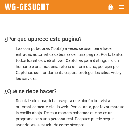
M
WG-
GESUCHT.DE
Por
¿Por qué aparece esta página?
favor,
Las computadoras ("bots") a veces se usan para hacer
confirme
entradas automáticas abusivas en una página. Por lo tanto,
que
todos los sitios web utilizan Captchas para distinguir si un
es
humano o una máquina rellena un formulario, por ejemplo.
Captchas son fundamentales para proteger los sitios web y
humano
los servicios.
¿Qué se debe hacer?
Resolviendo el captcha asegura que ningún bot visita
automáticamente el sitio web. Por lo tanto, por favor marque
la casilla abajo. De esta manera sabemos que no es un
programa sino una persona real. Despues puede seguir
usando WG-Gesucht.de como siempre.