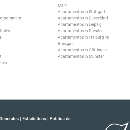
Main
Apartamentos in Stuttgart
Vorpommern
Apartamentos in Düsseldorf
Apartamentos in Leipzig
tfalen
Apartamentos in Dresden
z
Apartamentos in Freiburg im
Breisgau
Apartamentos in Göttingen
t
Apartamentos in Münster
tein
Generales
|
Estadísticas
|
Política de