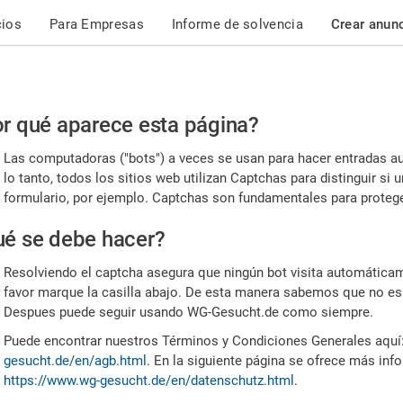
cios
Para Empresas
Informe de solvencia
Crear anun
r
r qué aparece esta página?
or,
Las computadoras ("bots") a veces se usan para hacer entradas a
nfirme
lo tanto, todos los sitios web utilizan Captchas para distinguir s
formulario, por ejemplo. Captchas son fundamentales para proteger
e
é se debe hacer?
mano
Resolviendo el captcha asegura que ningún bot visita automáticame
favor marque la casilla abajo. De esta manera sabemos que no es
Despues puede seguir usando WG-Gesucht.de como siempre.
Puede encontrar nuestros Términos y Condiciones Generales aquí
gesucht.de/en/agb.html
. En la siguiente página se ofrece más inf
https://www.wg-gesucht.de/en/datenschutz.html
.