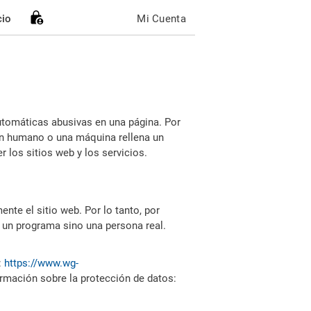
cio
Mi Cuenta
utomáticas abusivas en una página. Por
i un humano o una máquina rellena un
 los sitios web y los servicios.
nte el sitio web. Por lo tanto, por
 un programa sino una persona real.
:
https://www.wg-
ormación sobre la protección de datos: