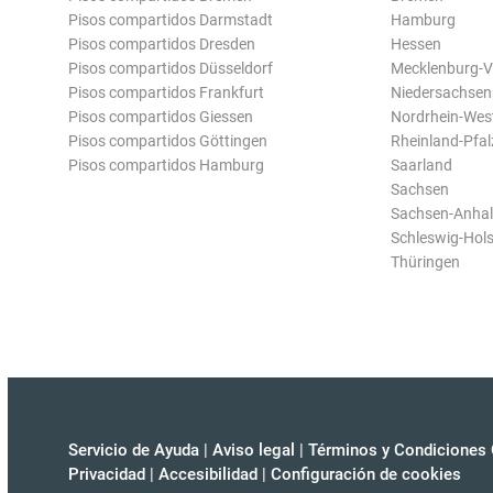
Pisos compartidos Darmstadt
Hamburg
Pisos compartidos Dresden
Hessen
Pisos compartidos Düsseldorf
Mecklenburg-
Pisos compartidos Frankfurt
Niedersachsen
Pisos compartidos Giessen
Nordrhein-Wes
Pisos compartidos Göttingen
Rheinland-Pfal
Pisos compartidos Hamburg
Saarland
Sachsen
Sachsen-Anhal
Schleswig-Hols
Thüringen
Servicio de Ayuda
|
Aviso legal
|
Términos y Condiciones 
Privacidad
|
Accesibilidad
|
Configuración de cookies