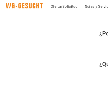
Oferta/Solicitud
Guías y Servi
Po
¿Po
fav
co
qu
¿Qu
es
hu