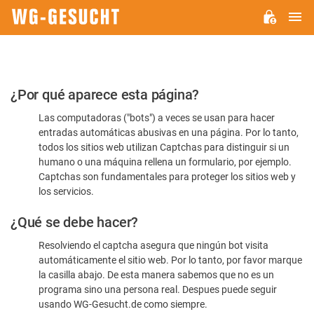
M
WG-
GESUCHT.DE
Por
¿Por qué aparece esta página?
favor,
Las computadoras ("bots") a veces se usan para hacer
confirme
entradas automáticas abusivas en una página. Por lo tanto,
que
todos los sitios web utilizan Captchas para distinguir si un
es
humano o una máquina rellena un formulario, por ejemplo.
Captchas son fundamentales para proteger los sitios web y
humano
los servicios.
¿Qué se debe hacer?
Resolviendo el captcha asegura que ningún bot visita
automáticamente el sitio web. Por lo tanto, por favor marque
la casilla abajo. De esta manera sabemos que no es un
programa sino una persona real. Despues puede seguir
usando WG-Gesucht.de como siempre.