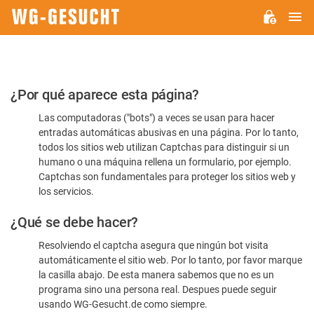
M
WG-
GESUCHT.DE
Por
¿Por qué aparece esta página?
favor,
Las computadoras ("bots") a veces se usan para hacer
confirme
entradas automáticas abusivas en una página. Por lo tanto,
que
todos los sitios web utilizan Captchas para distinguir si un
es
humano o una máquina rellena un formulario, por ejemplo.
Captchas son fundamentales para proteger los sitios web y
humano
los servicios.
¿Qué se debe hacer?
Resolviendo el captcha asegura que ningún bot visita
automáticamente el sitio web. Por lo tanto, por favor marque
la casilla abajo. De esta manera sabemos que no es un
programa sino una persona real. Despues puede seguir
usando WG-Gesucht.de como siempre.