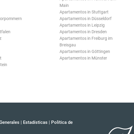
Main
Apartamentos in Stuttgart
Vorpommern
Apartamentos in Düsseldorf
Apartamentos in Leipzig
tfalen
Apartamentos in Dresden
z
Apartamentos in Freiburg im
Breisgau
Apartamentos in Göttingen
t
Apartamentos in Münster
tein
Generales
|
Estadísticas
|
Política de