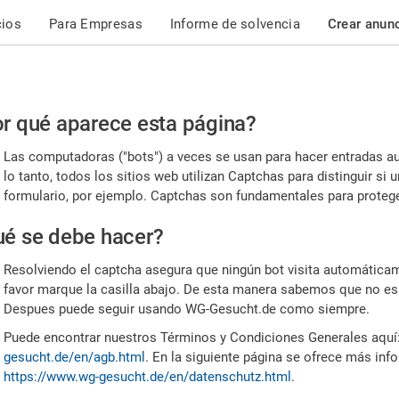
cios
Para Empresas
Informe de solvencia
Crear anun
r
r qué aparece esta página?
or,
Las computadoras ("bots") a veces se usan para hacer entradas a
nfirme
lo tanto, todos los sitios web utilizan Captchas para distinguir s
formulario, por ejemplo. Captchas son fundamentales para proteger
e
é se debe hacer?
mano
Resolviendo el captcha asegura que ningún bot visita automáticame
favor marque la casilla abajo. De esta manera sabemos que no es
Despues puede seguir usando WG-Gesucht.de como siempre.
Puede encontrar nuestros Términos y Condiciones Generales aquí
gesucht.de/en/agb.html
. En la siguiente página se ofrece más inf
https://www.wg-gesucht.de/en/datenschutz.html
.