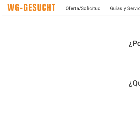
Oferta/Solicitud
Guías y Servi
Po
¿Po
fav
co
qu
¿Qu
es
hu