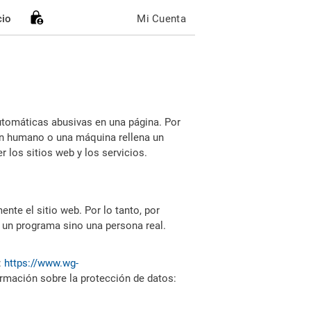
cio
Mi Cuenta
utomáticas abusivas en una página. Por
i un humano o una máquina rellena un
 los sitios web y los servicios.
nte el sitio web. Por lo tanto, por
 un programa sino una persona real.
:
https://www.wg-
ormación sobre la protección de datos: