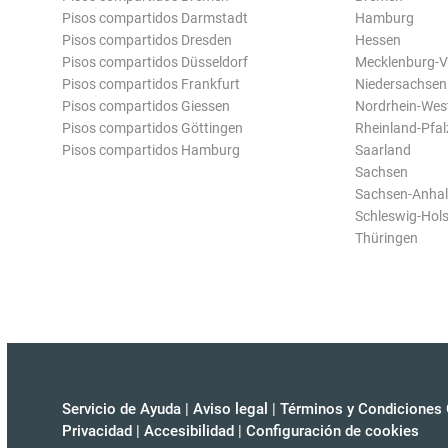
Pisos compartidos Darmstadt
Hamburg
Pisos compartidos Dresden
Hessen
Pisos compartidos Düsseldorf
Mecklenburg-
Pisos compartidos Frankfurt
Niedersachsen
Pisos compartidos Giessen
Nordrhein-Wes
Pisos compartidos Göttingen
Rheinland-Pfal
Pisos compartidos Hamburg
Saarland
Sachsen
Sachsen-Anhal
Schleswig-Hols
Thüringen
Servicio de Ayuda
|
Aviso legal
|
Términos y Condiciones 
Privacidad
|
Accesibilidad
|
Configuración de cookies