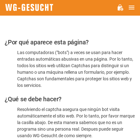
M
WG-
GESUCHT.DE
Por
¿Por qué aparece esta página?
favor,
Las computadoras ("bots") a veces se usan para hacer
confirme
entradas automáticas abusivas en una página. Por lo tanto,
que
todos los sitios web utilizan Captchas para distinguir si un
es
humano o una máquina rellena un formulario, por ejemplo.
Captchas son fundamentales para proteger los sitios web y
humano
los servicios.
¿Qué se debe hacer?
Resolviendo el captcha asegura que ningún bot visita
automáticamente el sitio web. Por lo tanto, por favor marque
la casilla abajo. De esta manera sabemos que no es un
programa sino una persona real. Despues puede seguir
usando WG-Gesucht.de como siempre.