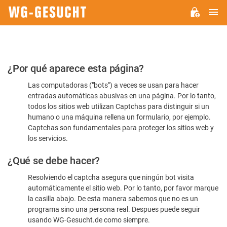
M
WG-
GESUCHT.DE
Por
¿Por qué aparece esta página?
favor,
Las computadoras ("bots") a veces se usan para hacer
confirme
entradas automáticas abusivas en una página. Por lo tanto,
que
todos los sitios web utilizan Captchas para distinguir si un
es
humano o una máquina rellena un formulario, por ejemplo.
Captchas son fundamentales para proteger los sitios web y
humano
los servicios.
¿Qué se debe hacer?
Resolviendo el captcha asegura que ningún bot visita
automáticamente el sitio web. Por lo tanto, por favor marque
la casilla abajo. De esta manera sabemos que no es un
programa sino una persona real. Despues puede seguir
usando WG-Gesucht.de como siempre.